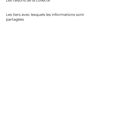
Les raisons de la collecte
Les tiers avec lesquels les informations sont
partagées
La localisation de stockage des données
La durée de conservation des informations
Les mesures de sécurité mises en place
Les modifications ou mises à jour de la
politique de confidentialité
Pour plus de détails sur notre politique de
confidentialité, veuillez consulter les
informations détaillées.
Mentions légales
Politique de confidentialité
Politique de cookies
© Gallery Clément